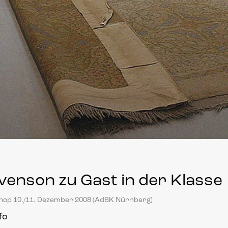
venson zu Gast in der Klasse
p 10./11. Dezember 2008 (AdBK Nürnberg)
fo